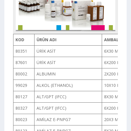
KOD
ÜRÜN ADI
AMBALAJI
80351
ÜRİK ASİT
6X30 ML
87601
ÜRİK ASİT
6X200 ML
80002
ALBUMIN
2X200 ML
99029
ALKOL (ETHANOL)
10X10 ML
80127
ALT/GPT (IFCC)
8X30 ML
80327
ALT/GPT (IFCC)
6X200 ML
80023
AMİLAZ E-PNPG7
20X3 ML
80123
AMİLAZ E-PNPG7
8X20 ML