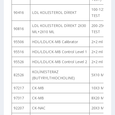
100-125
90416
LDL KOLESTEROL DİREKT
TEST
LDL KOLESTEROL DİREKT 2X30
200-250
90816
ML+2X10 ML
TEST
95506
HDL/LDL/CK-MB Calibrator
2×2 ml
95516
HDL/LDL/CK-MB Control Level 1
2×2 ml
95526
HDL/LDL/CK-MB Control Level 2
2×2 ml
KOLİNESTERAZ
82526
5X10 ML
(BUTYRYLTHIOCHOLINE)
97217
CK-MB
10X3 ML
97317
CK-MB
8X20 ML
92207
CK-NAC
20X3 ML