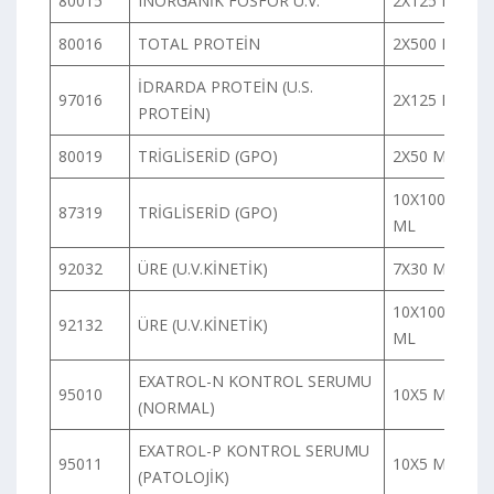
80015
INORGANİK FOSFOR U.V.
2X125 ML
80016
TOTAL PROTEİN
2X500 ML
İDRARDA PROTEİN (U.S.
97016
2X125 ML
PROTEİN)
80019
TRİGLİSERİD (GPO)
2X50 ML
10X100
87319
TRİGLİSERİD (GPO)
ML
92032
ÜRE (U.V.KİNETİK)
7X30 ML
10X100
92132
ÜRE (U.V.KİNETİK)
ML
EXATROL-N KONTROL SERUMU
95010
10X5 ML
(NORMAL)
EXATROL-P KONTROL SERUMU
95011
10X5 ML
(PATOLOJİK)