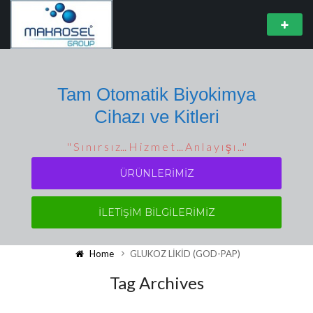
Tam Otomatik Biyokimya
Cihazı ve Kitleri
'' S ı n ı r s ı z... H i z m e t ... A n l a y ı ş ı ...''
ÜRÜNLERIMIZ
İLETİŞİM BİLGİLERİMİZ
Home
GLUKOZ LİKİD (GOD-PAP)
Tag Archives