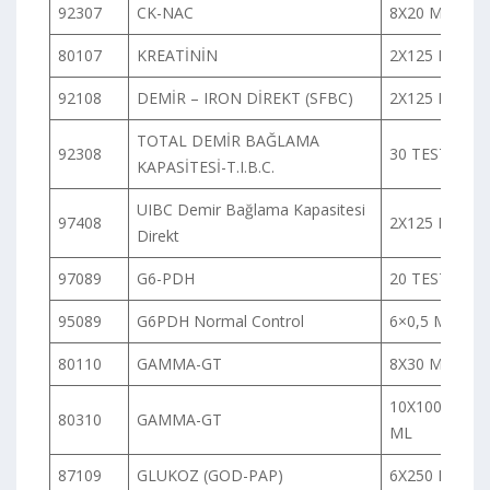
92307
CK-NAC
8X20 ML
80107
KREATİNİN
2X125 ML
92108
DEMİR – IRON DİREKT (SFBC)
2X125 ML
TOTAL DEMİR BAĞLAMA
92308
30 TEST
KAPASİTESİ-T.I.B.C.
UIBC Demir Bağlama Kapasitesi
97408
2X125 ML
Direkt
97089
G6-PDH
20 TEST
95089
G6PDH Normal Control
6×0,5 ML
80110
GAMMA-GT
8X30 ML
10X100
80310
GAMMA-GT
ML
87109
GLUKOZ (GOD-PAP)
6X250 ML