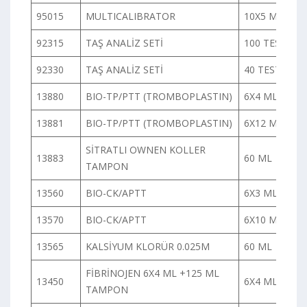
95015
MULTICALIBRATOR
10X5 ML
92315
TAŞ ANALİZ SETİ
100 TEST
92330
TAŞ ANALİZ SETİ
40 TEST
13880
BIO-TP/PTT (TROMBOPLASTIN)
6X4 ML
13881
BIO-TP/PTT (TROMBOPLASTIN)
6X12 ML
SİTRATLI OWNEN KOLLER
13883
60 ML
TAMPON
13560
BIO-CK/APTT
6X3 ML
13570
BIO-CK/APTT
6X10 ML
13565
KALSİYUM KLORÜR 0.025M
60 ML
FİBRİNOJEN 6X4 ML +125 ML
13450
6X4 ML
TAMPON