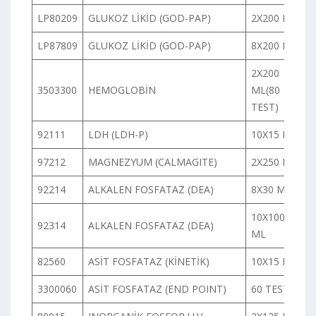
LP80209
GLUKOZ LİKİD (GOD-PAP)
2X200 ML
LP87809
GLUKOZ LİKİD (GOD-PAP)
8X200 ML
2X200
3503300
HEMOGLOBİN
ML(80
TEST)
92111
LDH (LDH-P)
10X15 ML
97212
MAGNEZYUM (CALMAGITE)
2X250 ML
92214
ALKALEN FOSFATAZ (DEA)
8X30 ML
10X100
92314
ALKALEN FOSFATAZ (DEA)
ML
82560
ASİT FOSFATAZ (KİNETİK)
10X15 ML
3300060
ASİT FOSFATAZ (END POINT)
60 TEST