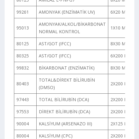
99261
AMONYAK (ENZİMATİK UV)
6X20 ML
AMONYAK/ALKOL/BİKARBONAT
95013
1X10 ML
NORMAL KONTROL
80125
AST/GOT (IFCC)
8X30 ML
80325
AST/GOT (IFCC)
6X200 ML
99832
BİKARBONAT (ENZİMATİK)
8X30 ML
TOTAL&DİREKT BİLİRUBİN
80403
2X200 ML
(DMSO)
97443
TOTAL BİLİRUBİN (DCA)
2X200 ML
97553
DİREKT BİLİRUBİN (DCA)
2X200 ML
90004
KALSİYUM (ARSENAZO III)
2X125 ML
80004
KALSİYUM (CPC)
2X200 ML