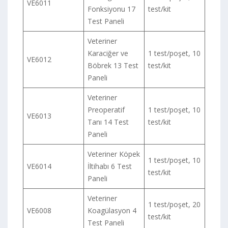
VE6011
Fonksiyonu 17
test/kit
Test Paneli
Veteriner
Karaciğer ve
1 test/poşet, 10
VE6012
Böbrek 13 Test
test/kit
Paneli
Veteriner
Preoperatif
1 test/poşet, 10
VE6013
Tanı 14 Test
test/kit
Paneli
Veteriner Köpek
1 test/poşet, 10
VE6014
İltihabı 6 Test
test/kit
Paneli
Veteriner
1 test/poşet, 20
VE6008
Koagülasyon 4
test/kit
Test Paneli