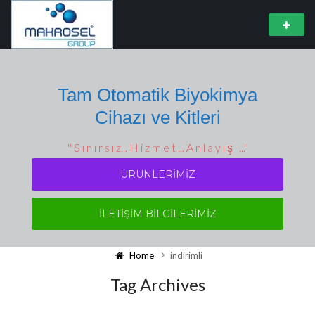
Tam Otomatik Biyokimya
Cihazı ve Kitleri
'' S ı n ı r s ı z... H i z m e t ... A n l a y ı ş ı ...''
ÜRÜNLERIMIZ
İLETİŞİM BİLGİLERİMİZ
Home
indirimli
Tag Archives